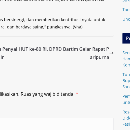
Tam
Unc
us bersinergi, dan memberikan kontribusi nyata untuk
era, dan berdaya saing,” pungkasnya. (Vna)
P
m Penyal
HUT ke-80 RI, DPRD Bartim Gelar Rapat P
Sen
sin
aripurna
Han
Kem
Tur
Bup
Sar
ikasikan.
Ruas yang wajib ditandai
*
Pem
unt
Res
Did
Fasi