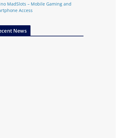
ino MadSlots – Mobile Gaming and
rtphone Access
ecent News