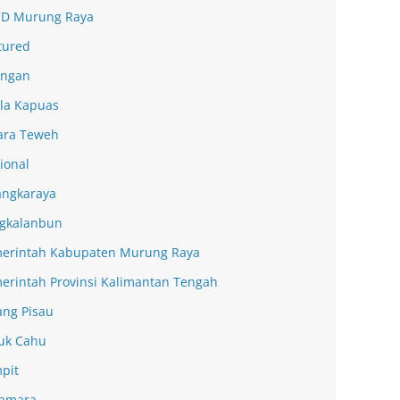
D Murung Raya
tured
ingan
la Kapuas
ra Teweh
ional
angkaraya
gkalanbun
erintah Kabupaten Murung Raya
erintah Provinsi Kalimantan Tengah
ang Pisau
uk Cahu
pit
amara