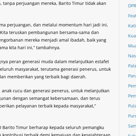
 tanpa perjuangan mereka, Barito Timur tidak akan
DPR
Fea
ma perjuangan, dan melalui momentum hari jadi ini,
Kat
n. Kita teruskan pembangunan bersama-sama dan
Kua
ngorbanan mereka menjadi amal ibadah, baik yang
Mua
ma kita hari ini,” tambahnya.
Nas
gnya peran generasi muda dalam melanjutkan estafet
Pal
luruh masyarakat, terutama generasi penerus, untuk
Pan
k, dan memberikan yang terbaik bagi daerah.
Pem
, anak cucu dan generasi penerus, untuk melanjutkan
Pem
angunan dengan semangat kebersamaan, dan terus
ikan pelayanan terbaik kepada masyarakat,”
Pul
Pur
Sam
 Barito Timur berharap kepada seluruh pemangku
 kontribusi terbaik demi kemajuan dan kesejahteraan
Suk