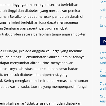
Sam
uman tinggi garam serta gula secara berlebihan
Suk
darah tinggi dan diabetes, yang merupakan pemicu
numan Beralkohol dapat merusak pembuluh darah di
Tam
nsumsi alkohol berlebihan juga dapat mengganggu
Unc
tan Sembarangan seperti penggunaan obat
erti ibuprofen secara berlebihan tanpa anjuran dokter
P
t Keluarga, Jika ada anggota keluarga yang memiliki
Fre
 juga lebih tinggi. Penyumbatan Saluran Kemih: Adanya
Acc
t dapat menyumbat aliran urine, menyebabkan
Mob
erusaknya. Obesitas atau Kelebihan berat badan
Onl
t, termasuk diabetes dan hipertensi, yang
Kn
jal. Sering mengkonsumsi minuman kemasan, minuman
7 ge
t, pewarna, soda, taurine yang mempengaruhi fungsi
wel
Cru
Aus
 seringkali samar/ tidak terasa dan mudah diabaikan.