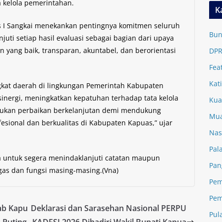
 kelola pemerintahan.
K
s I Sangkai menekankan pentingnya komitmen seluruh
Bun
uti setiap hasil evaluasi sebagai bagian dari upaya
 yang baik, transparan, akuntabel, dan berorientasi
DPR
Fea
Kat
kat daerah di lingkungan Pemerintah Kabupaten
nergi, meningkatkan kepatuhan terhadap tata kelola
Kua
akukan perbaikan berkelanjutan demi mendukung
Mua
sional dan berkualitas di Kabupaten Kapuas,” ujar
Nas
Pal
a untuk segera menindaklanjuti catatan maupun
Pan
ugas dan fungsi masing-masing.(Vna)
Pem
Pem
ab Kapu
Deklarasi dan Sarasehan Nasional PERPU
Pul
 Puting
KADESI 2026 Dihadiri Wakil Bupati Kapua