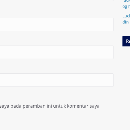
luc
og 
Luc
din
R
 saya pada peramban ini untuk komentar saya