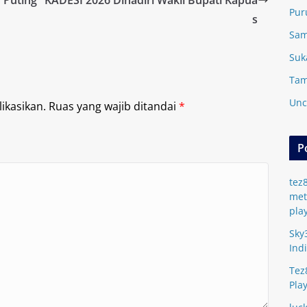
Pur
s
Sam
Suk
Tam
Unc
ikasikan.
Ruas yang wajib ditandai
*
P
tez
met
pla
Sky
Ind
Tez
Pla