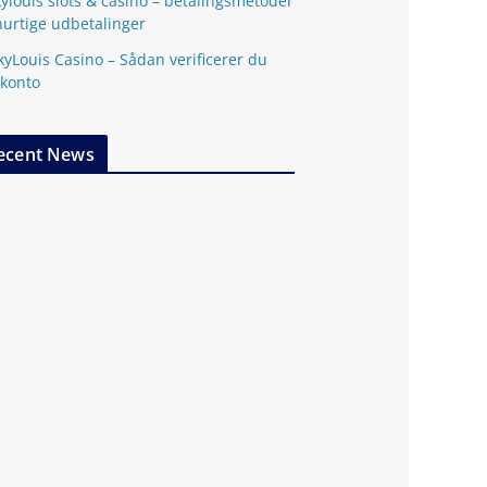
kylouis slots & casino – betalingsmetoder
hurtige udbetalinger
kyLouis Casino – Sådan verificerer du
 konto
ecent News