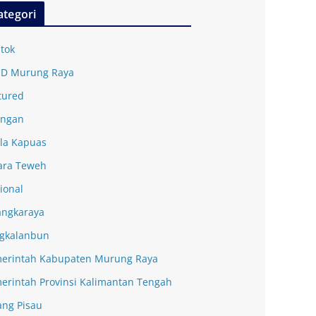
ategori
tok
D Murung Raya
tured
ingan
la Kapuas
ra Teweh
ional
angkaraya
gkalanbun
erintah Kabupaten Murung Raya
erintah Provinsi Kalimantan Tengah
ang Pisau