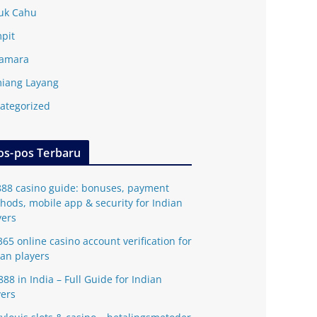
uk Cahu
pit
amara
iang Layang
ategorized
os-pos Terbaru
888 casino guide: bonuses, payment
hods, mobile app & security for Indian
yers
365 online casino account verification for
ian players
888 in India – Full Guide for Indian
yers