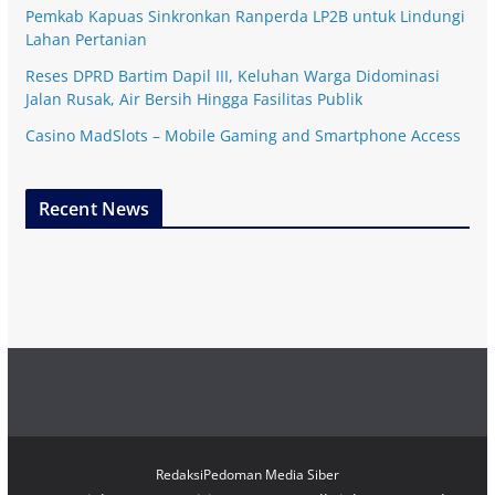
Pemkab Kapuas Sinkronkan Ranperda LP2B untuk Lindungi
Lahan Pertanian
Reses DPRD Bartim Dapil III, Keluhan Warga Didominasi
Jalan Rusak, Air Bersih Hingga Fasilitas Publik
Casino MadSlots – Mobile Gaming and Smartphone Access
Recent News
Redaksi
Pedoman Media Siber