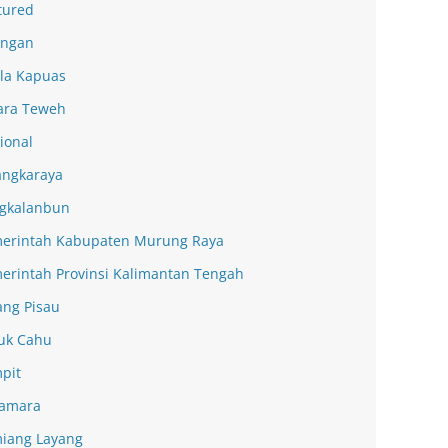
tured
ingan
la Kapuas
ra Teweh
ional
angkaraya
gkalanbun
erintah Kabupaten Murung Raya
erintah Provinsi Kalimantan Tengah
ang Pisau
uk Cahu
pit
amara
iang Layang