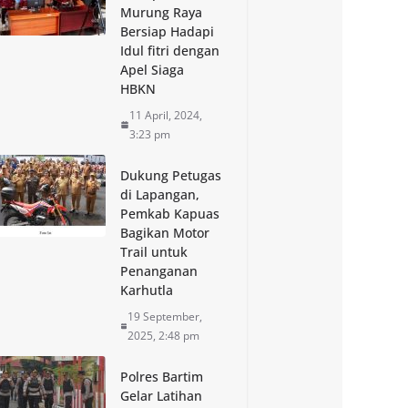
Murung Raya
Bersiap Hadapi
Idul fitri dengan
Apel Siaga
HBKN
11 April, 2024,
3:23 pm
Dukung Petugas
di Lapangan,
Pemkab Kapuas
Bagikan Motor
Trail untuk
Penanganan
Karhutla
19 September,
2025, 2:48 pm
Polres Bartim
Gelar Latihan