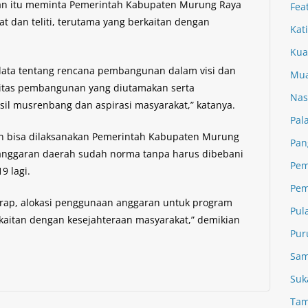
nan itu meminta Pemerintah Kabupaten Murung Raya
Fea
t dan teliti, terutama yang berkaitan dengan
Kat
Kua
data tentang rencana pembangunan dalam visi dan
Mua
oritas pembangunan yang diutamakan serta
Nas
 musrenbang dan aspirasi masyarakat,” katanya.
Pal
n bisa dilaksanakan Pemerintah Kabupaten Murung
Pan
anggaran daerah sudah norma tanpa harus dibebani
Pem
 lagi.
Pem
harap, alokasi penggunaan anggaran untuk program
Pul
rkaitan dengan kesejahteraan masyarakat,” demikian
Pur
Sam
Suk
Tam