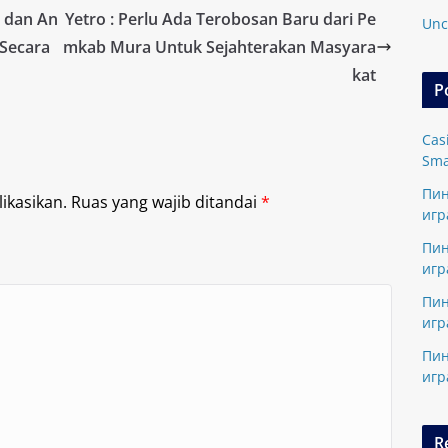
n dan An
Yetro : Perlu Ada Terobosan Baru dari Pe
Unc
Secara
mkab Mura Untuk Sejahterakan Masyara
kat
P
Cas
Sma
Пин
ikasikan.
Ruas yang wajib ditandai
*
игр
Пин
игр
Пин
игр
Пин
игр
R