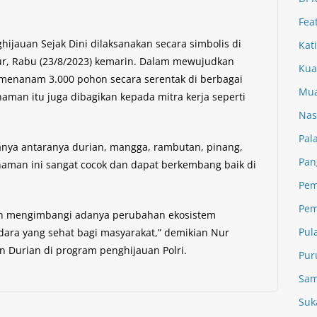
Fea
ghijauan Sejak Dini dilaksanakan secara simbolis di
Kat
mur, Rabu (23/8/2023) kemarin. Dalam mewujudkan
Kua
r menanam 3.000 pohon secara serentak di berbagai
Mua
naman itu juga dibagikan kepada mitra kerja seperti
Nas
Pal
anya antaranya durian, mangga, rambutan, pinang,
Pan
naman ini sangat cocok dan dapat berkembang baik di
Pem
Pem
an mengimbangi adanya perubahan ekosistem
Pul
dara yang sehat bagi masyarakat,” demikian Nur
 Durian di program penghijauan Polri.
Pur
Sam
Suk