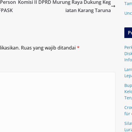
 Person
Komisi II DPRD Murung Raya Dukung Keg
Tam
FPASK
iatan Karang Taruna
Unc
P
ikasikan.
Ruas yang wajib ditandai
*
Per
Dis
Inf
Lan
Lep
Bup
Kel
Ten
Cro
für
Sil
Lur