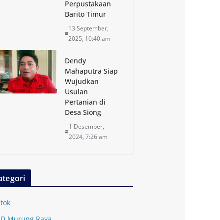
Perpustakaan
Barito Timur
13 September,
2025, 10:40 am
Dendy
Mahaputra Siap
Wujudkan
Usulan
Pertanian di
Desa Siong
1 Desember,
2024, 7:26 am
ategori
tok
D Murung Raya