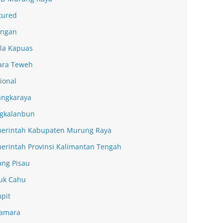
tured
ingan
la Kapuas
ra Teweh
ional
angkaraya
gkalanbun
erintah Kabupaten Murung Raya
erintah Provinsi Kalimantan Tengah
ang Pisau
uk Cahu
pit
amara