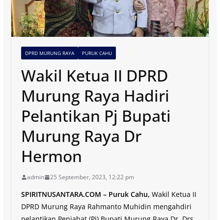
DPRD MURUNG RAYA
PURUK CAHU
Wakil Ketua II DPRD
Murung Raya Hadiri
Pelantikan Pj Bupati
Murung Raya Dr
Hermon
admin
25 September, 2023, 12:22 pm
SPIRITNUSANTARA.COM – Puruk Cahu,
Wakil Ketua II
DPRD Murung Raya Rahmanto Muhidin mengahdiri
pelantikan Penjabat (Pj) Bupati Murung Raya Dr. Drs