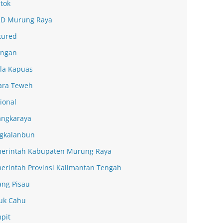
tok
D Murung Raya
tured
ingan
la Kapuas
ra Teweh
ional
angkaraya
gkalanbun
erintah Kabupaten Murung Raya
erintah Provinsi Kalimantan Tengah
ang Pisau
uk Cahu
pit