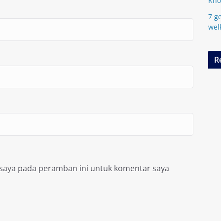
Kn
7 ge
wel
R
 saya pada peramban ini untuk komentar saya