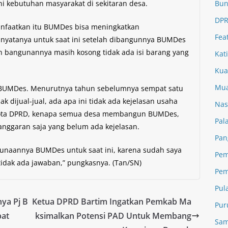
 kebutuhan masyarakat di sekitaran desa.
Bun
DPR
anfaatkan itu BUMDes bisa meningkatkan
Fea
 nyatanya untuk saat ini setelah dibangunnya BUMDes
an bangunannya masih kosong tidak ada isi barang yang
Kat
Kua
Mua
a BUMDes. Menurutnya tahun sebelumnya sempat satu
k dijual-jual, ada apa ini tidak ada kejelasan usaha
Nas
gota DPRD, kenapa semua desa membangun BUMDes,
Pal
nggaran saja yang belum ada kejelasan.
Pan
gunaannya BUMDes untuk saat ini, karena sudah saya
Pem
tidak ada jawaban,” pungkasnya. (Tan/SN)
Pem
Pul
ya Pj B
Ketua DPRD Bartim Ingatkan Pemkab Ma
Pur
pat
ksimalkan Potensi PAD Untuk Membang
Sam