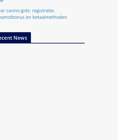
ow
ar casino gids: registratie,
komstbonus en betaalmethoden
ecent News