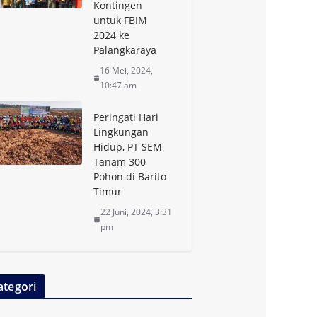
Kontingen
untuk FBIM
2024 ke
Palangkaraya
16 Mei, 2024,
10:47 am
Peringati Hari
Lingkungan
Hidup, PT SEM
Tanam 300
Pohon di Barito
Timur
22 Juni, 2024, 3:31
pm
ategori