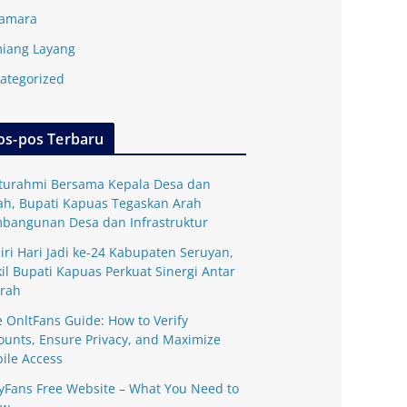
amara
iang Layang
ategorized
os-pos Terbaru
aturahmi Bersama Kepala Desa dan
ah, Bupati Kapuas Tegaskan Arah
bangunan Desa dan Infrastruktur
iri Hari Jadi ke-24 Kabupaten Seruyan,
il Bupati Kapuas Perkuat Sinergi Antar
rah
e OnltFans Guide: How to Verify
ounts, Ensure Privacy, and Maximize
ile Access
yFans Free Website – What You Need to