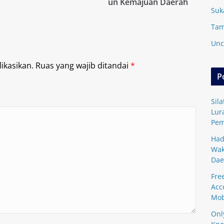
un Kemajuan Daerah
Suk
Tam
Unc
ikasikan.
Ruas yang wajib ditandai
*
P
Sil
Lur
Pem
Had
Wak
Dae
Fre
Acc
Mob
Onl