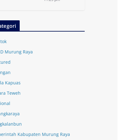
ategori
tok
D Murung Raya
tured
ingan
la Kapuas
ra Teweh
ional
angkaraya
gkalanbun
erintah Kabupaten Murung Raya