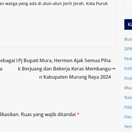
an warga yang ada di alun-alun Jorih Jerah, Kota Puruk
K
Bun
DPR
Fea
ebagai I
Pj Bupati Mura, Hermon Ajak Semua Piha
ra
k Berjuang dan Bekerja Keras Membangu
Kat
n Kabupaten Murung Raya 2024
Kua
Mua
Nas
Pal
ikasikan.
Ruas yang wajib ditandai
*
Pan
Pem