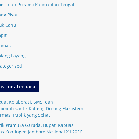
erintah Provinsi Kalimantan Tengah
ang Pisau
uk Cahu
pit
amara
iang Layang
ategorized
os-pos Terbaru
kuat Kolaborasi, SMSI dan
kominfosantik Kalteng Dorong Ekosistem
ormasi Publik yang Sehat
tik Pramuka Garuda, Bupati Kapuas
as Kontingen Jambore Nasional XII 2026