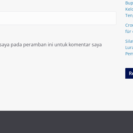
Bup
Kel
Ten
Cro
für
Sil
 saya pada peramban ini untuk komentar saya
Lur
Pem
R