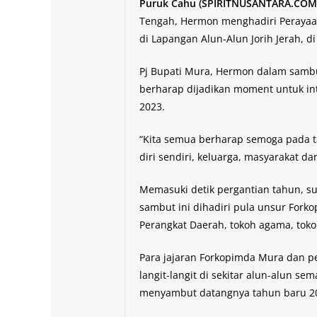
Puruk Cahu (SPIRITNUSANTARA.COM
Tengah, Hermon menghadiri Perayaa
di Lapangan Alun-Alun Jorih Jerah, d
Pj Bupati Mura, Hermon dalam samb
berharap dijadikan moment untuk int
2023.
“Kita semua berharap semoga pada tah
diri sendiri, keluarga, masyarakat d
Memasuki detik pergantian tahun, s
sambut ini dihadiri pula unsur Fork
Perangkat Daerah, tokoh agama, tok
Para jajaran Forkopimda Mura dan 
langit-langit di sekitar alun-alun 
menyambut datangnya tahun baru 2