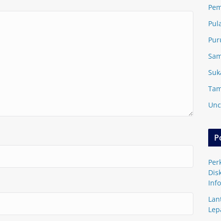
Pem
Pul
Pur
Sam
Suk
Tam
Unc
P
Per
Dis
Inf
Lan
Lep