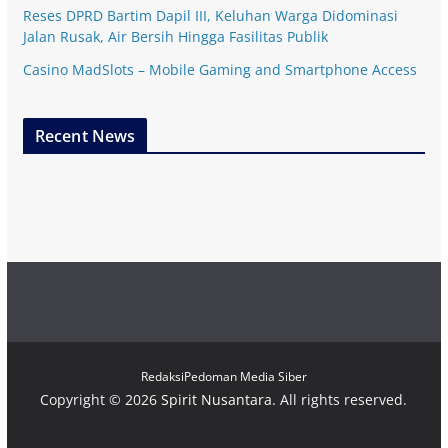
Reses DPRD Bartim Dapil III, Keluhan Warga Didominasi
Jalan Rusak, Air Bersih Hingga Fasilitas Publik
Casino MadSlots – Mobile Gaming and Smartphone Access
Recent News
Redaksi
Pedoman Media Siber
Copyright © 2026
Spirit Nusantara
. All rights reserved.