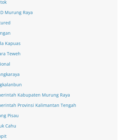
tok
D Murung Raya
tured
ingan
la Kapuas
ra Teweh
ional
angkaraya
gkalanbun
erintah Kabupaten Murung Raya
erintah Provinsi Kalimantan Tengah
ang Pisau
uk Cahu
pit