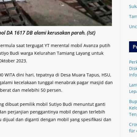
Suk
Tam
Unc
ol DA 1617 DB alami kerusakan parah. (Ist)
bermula saat tergugat YT merental mobil Avanza putih
P
utiyo Budi warga Kelurahan Tamiang Layang untuk
Oktober 2023.
Per
Dis
00 WITA dini hari, tepatnya di Desa Muara Tapus, HSU,
Inf
ngalami kecelakaan tunggal menabrak pagar masjid dan
Lan
berat dan melebihi 50 persen.
Lep
Bup
g dibuat pemilik mobil Sutiyo Budi menuntut ganti
Kel
dan perjanjian penggantinya mobil dengan terlebih
Ten
u dijual dan diganti dengan mobil yang spesifikasi dan
Cro
für