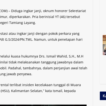
M) – Diduga ingkar janji, oknum honorer Sekretariat
mur, diperkarakan. Pria berinisial YT (46) tersebut
Negeri Tamiang Layang.
tasi atau ingkar janji dengan pokok perkara yang
Pdt G.S/2024/PN.TML. Namun, untuk penetapan hari
melalui kuasa hukumnya Drs. Ismail Wahid, S,H., M.H
dinilai tidak melaksanakan tanggung jawabnya dalam
bil. Padahal, tambahnya, dalam perjanjian awal telah
ggung jawab penyewa.
ntal terlibat insiden kecelakaan tunggal di Muara
HSU), Kalimantan Selatan,” kata Ismail, kepada
K