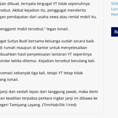
Sil
njian dibuat, ternyata tergugat YT tidak sepenuhnya
Lur
sebut. Akibat kejadian itu, penggugat menderita
Pem
gan pendapatan dari usaha sewa atau rental mobil itu.
mengganti mobil tersebut,” tegas Ismail.
R
ugat Sutiyo Budi bersama keluarga sudah secara baik-
k di rumah maupun di kantor untuk menyelesaikan
buahkan hasil penyelesaian lantaran YT sepertinya
indar ketika ditemui. Kejadian tersebut berulang kali.
masi sebanyak tiga kali, tetapi YT tetap tidak
ng Ismail.
 janji dan seolah lepas dari tanggung jawab, maka demi
keadilan terpaksa perkara ingkar janji ini dibawa ke
egeri Tamiyang Layang. (Tim/Hab/SN-1/red)