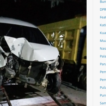
Bun
DPR
Fea
Kat
Kua
Mua
Nas
Pal
Pan
Pem
Pem
Pul
Pur
Sam