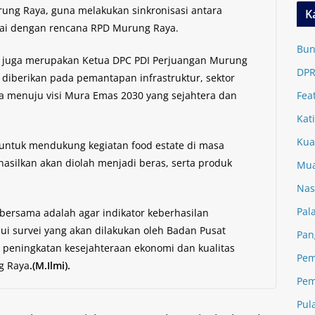
ung Raya, guna melakukan sinkronisasi antara
K
suai dengan rencana RPD Murung Raya.
Bun
g juga merupakan Ketua DPC PDI Perjuangan Murung
DPR
diberikan pada pemantapan infrastruktur, sektor
ka menuju visi Mura Emas 2030 yang sejahtera dan
Fea
Kat
Kua
 untuk mendukung kegiatan food estate di masa
asilkan akan diolah menjadi beras, serta produk
Mua
Nas
Pal
rsama adalah agar indikator keberhasilan
i survei yang akan dilakukan oleh Badan Pusat
Pan
up peningkatan kesejahteraan ekonomi dan kualitas
Pem
g Raya
.(M.Ilmi).
Pem
Pul