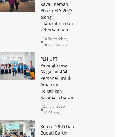
Raya : Kemah
Bhakti ELY 2023
ajang
silaturahmi dan
kebersamaan
18 September,
2023, 1:49 pm
PLN UPT
Palangkaraya
Siagakan 434
Personel untuk
Amankan
Kelistrikan
Selama Lebaran
25 Juni, 2025,
10:06 pm
Ketua DPRD Dan
Bupati Bartim