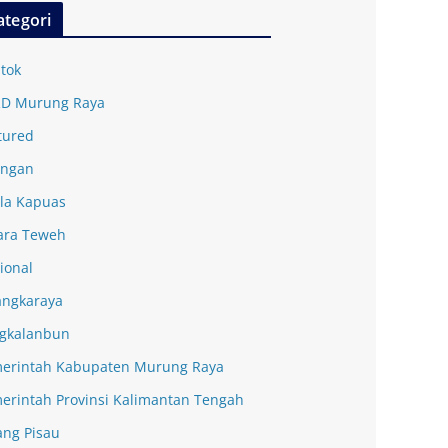
ategori
tok
D Murung Raya
tured
ingan
la Kapuas
ra Teweh
ional
angkaraya
gkalanbun
erintah Kabupaten Murung Raya
erintah Provinsi Kalimantan Tengah
ang Pisau