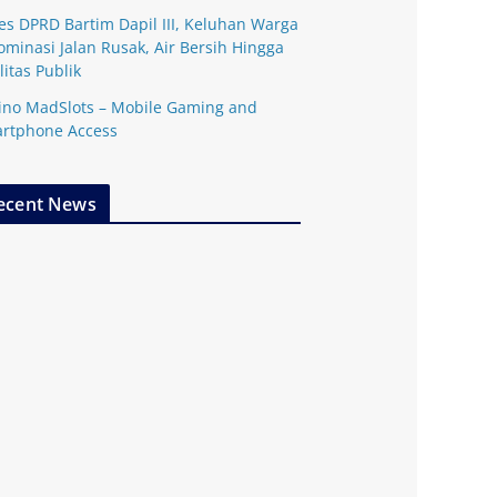
es DPRD Bartim Dapil III, Keluhan Warga
ominasi Jalan Rusak, Air Bersih Hingga
litas Publik
ino MadSlots – Mobile Gaming and
rtphone Access
ecent News