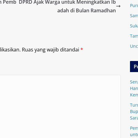
in Pemb
DPRD Ajak Warga untuk Meningkatkan Ib
Pur
adah di Bulan Ramadhan
Sam
Suk
Tam
Unc
ikasikan.
Ruas yang wajib ditandai
*
P
Sen
Han
Kem
Tur
Bup
Sar
Pem
unt