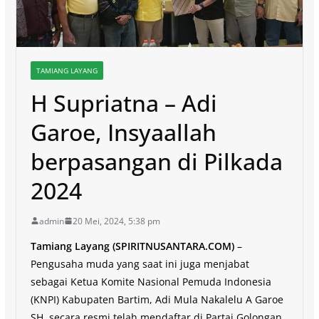
TAMIANG LAYANG
H Supriatna – Adi
Garoe, Insyaallah
berpasangan di Pilkada
2024
admin
20 Mei, 2024, 5:38 pm
Tamiang Layang (SPIRITNUSANTARA.COM)
–
Pengusaha muda yang saat ini juga menjabat
sebagai Ketua Komite Nasional Pemuda Indonesia
(KNPI) Kabupaten Bartim, Adi Mula Nakalelu A Garoe
SH secara resmi telah mendaftar di Partai Golongan