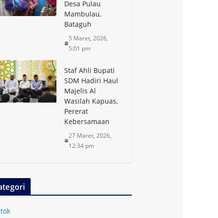
Desa Pulau
Mambulau,
Bataguh
5 Maret, 2026,
5:01 pm
Staf Ahli Bupati
SDM Hadiri Haul
Majelis Al
Wasilah Kapuas,
Pererat
Kebersamaan
27 Maret, 2026,
12:34 pm
ategori
tok