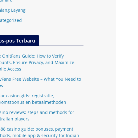
iang Layang
ategorized
os-pos Terbaru
e OnltFans Guide: How to Verify
ounts, Ensure Privacy, and Maximize
ile Access
yFans Free Website – What You Need to
ow
ar casino gids: registratie,
komstbonus en betaalmethoden
sino reviews: steps and methods for
tralian players
888 casino guide: bonuses, payment
hods, mobile app & security for Indian