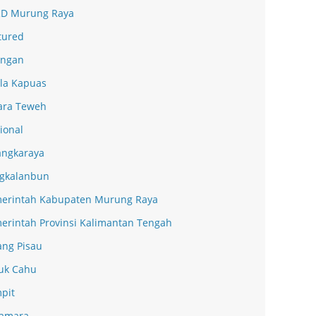
D Murung Raya
tured
ingan
la Kapuas
ra Teweh
ional
angkaraya
gkalanbun
erintah Kabupaten Murung Raya
erintah Provinsi Kalimantan Tengah
ang Pisau
uk Cahu
pit
amara