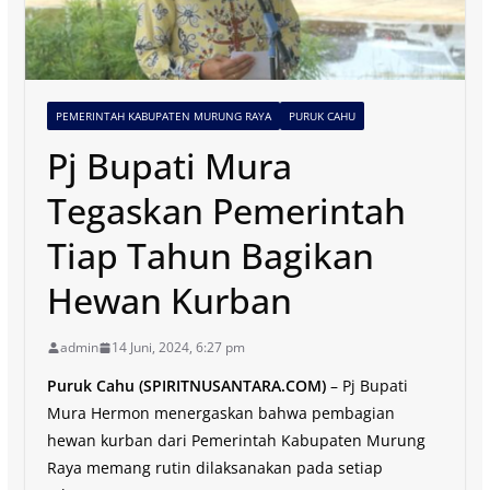
PEMERINTAH KABUPATEN MURUNG RAYA
PURUK CAHU
Pj Bupati Mura
Tegaskan Pemerintah
Tiap Tahun Bagikan
Hewan Kurban
admin
14 Juni, 2024, 6:27 pm
Puruk Cahu (SPIRITNUSANTARA.COM)
– Pj Bupati
Mura Hermon menergaskan bahwa pembagian
hewan kurban dari Pemerintah Kabupaten Murung
Raya memang rutin dilaksanakan pada setiap