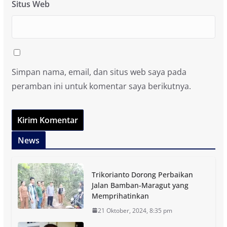
Situs Web
Simpan nama, email, dan situs web saya pada
peramban ini untuk komentar saya berikutnya.
News
Trikorianto Dorong Perbaikan
Jalan Bamban-Maragut yang
Memprihatinkan
21 Oktober, 2024, 8:35 pm