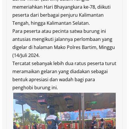
memeriahkan Hari Bhayangkara ke-78, diikuti
peserta dari berbagai penjuru Kalimantan
Tengah, hingga Kalimantan Selatan.
Para peserta atau pecinta satwa burung ini
antusias mengikuti jalannya perlombaan yang
digelar di halaman Mako Polres Bartim, Minggu
(14/Juli 2024.
Tercatat sebanyak lebih dua ratus peserta turut
meramaikan gelaran yang diadakan sebagai
bentuk apresiasi dan wadah bagi para
penghobi burung ini.