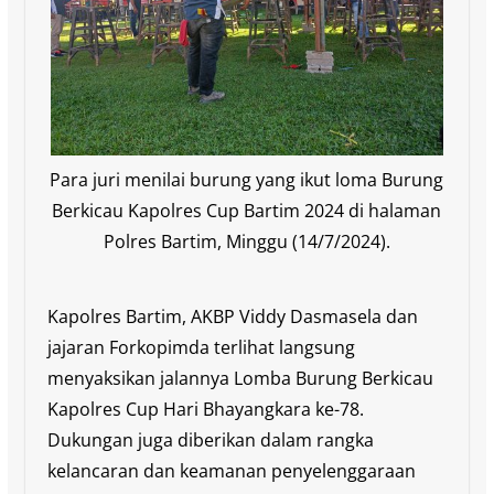
Para juri menilai burung yang ikut loma Burung
Berkicau Kapolres Cup Bartim 2024 di halaman
Polres Bartim, Minggu (14/7/2024).
Kapolres Bartim, AKBP Viddy Dasmasela dan
jajaran Forkopimda terlihat langsung
menyaksikan jalannya Lomba Burung Berkicau
Kapolres Cup Hari Bhayangkara ke-78.
Dukungan juga diberikan dalam rangka
kelancaran dan keamanan penyelenggaraan