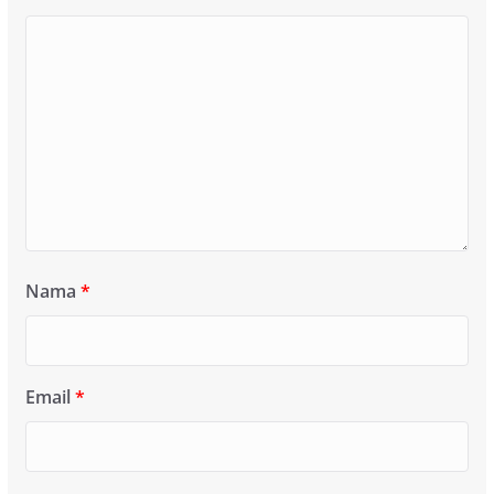
Nama
*
Email
*