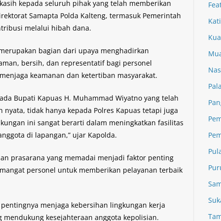
kasih kepada seluruh pihak yang telah memberikan
Fea
rektorat Samapta Polda Kalteng, termasuk Pemerintah
Kat
ribusi melalui hibah dana.
Kua
 merupakan bagian dari upaya menghadirkan
Mua
yaman, bersih, dan representatif bagi personel
Nas
 menjaga keamanan dan ketertiban masyarakat.
Pal
pada Bupati Kapuas H. Muhammad Wiyatno yang telah
Pan
nyata, tidak hanya kepada Polres Kapuas tetapi juga
Pem
ungan ini sangat berarti dalam meningkatkan fasilitas
nggota di lapangan,” ujar Kapolda.
Pem
Pul
dan prasarana yang memadai menjadi faktor penting
Pur
emangat personel untuk memberikan pelayanan terbaik
Sam
Suk
 pentingnya menjaga kebersihan lingkungan kerja
Tam
g mendukung kesejahteraan anggota kepolisian.