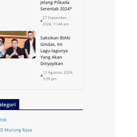
Jelang Pilkada
Serentak 2024*
27 September,
2024, 11:44 am
Saksikan BIAN
Gindas, Ini
Lagu-lagunya
Yang Akan
Dinyayikan
12 Agustus, 2024,
5:39 pm
ategori
tok
D Murung Raya