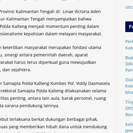
Unc
 Provinsi Kalimantan Tengah dr. Linae Victoria Aden
ur Kalimantan Tengah menyampaikan bahwa
 Polda Kalteng menjadi momentum penting dalam
P
sionalisme kepolisian dalam melayani masyarakat.
Per
n ketertiban masyarakat merupakan fondasi utama
Kap
, sinergi antara pemerintah daerah, aparat
Bup
arakat harus terus diperkuat guna mewujudkan
Dik
 dan sejahtera.
Pan
Dia
r Samapta Polda Kalteng Kombes Pol. Viddy Dasmasela
Keb
rektorat Samapta Polda Kalteng dilaksanakan selama
Mu
itas penting, antara lain aula, barak personel, ruang
Tin
rta sarana pendukung lainnya.
DPD
Ban
ebut terlaksana berkat dukungan berbagai pihak,
Ket
puas yang memberikan hibah dana untuk mendukung
Jem