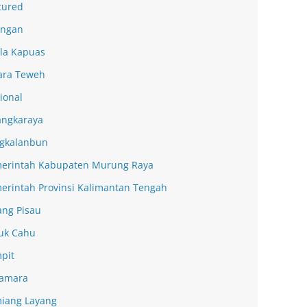
tured
ingan
la Kapuas
ra Teweh
ional
angkaraya
gkalanbun
erintah Kabupaten Murung Raya
erintah Provinsi Kalimantan Tengah
ang Pisau
uk Cahu
pit
amara
iang Layang