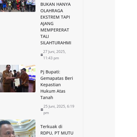
BUKAN HANYA
OLAHRAGA
EKSTREM TAPI
AJANG
MEMPERERAT
TALI
SILAHTURAHMI
27 Juni, 2025,
11:43 pm
Pj Bupati:
Gemapatas Beri
Kepastian
Hukum Atas
Tanah
25 Juni, 2025, 6:19
pm
Terkuak di
RDPU, PT MUTU