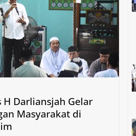
 H Darliansjah Gelar
gan Masyarakat di
him