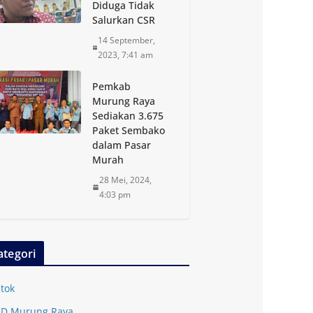
Diduga Tidak
Salurkan CSR
14 September,
2023, 7:41 am
Pemkab
Murung Raya
Sediakan 3.675
Paket Sembako
dalam Pasar
Murah
28 Mei, 2024,
4:03 pm
ategori
tok
D Murung Raya