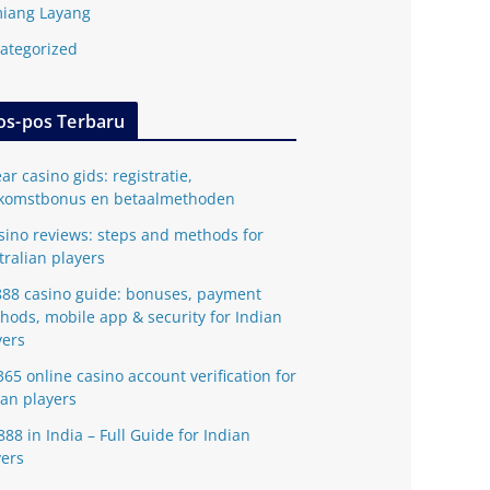
iang Layang
ategorized
os-pos Terbaru
ar casino gids: registratie,
komstbonus en betaalmethoden
sino reviews: steps and methods for
tralian players
888 casino guide: bonuses, payment
hods, mobile app & security for Indian
yers
365 online casino account verification for
ian players
888 in India – Full Guide for Indian
yers