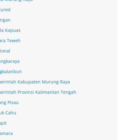
tured
ingan
la Kapuas
ra Teweh
ional
angkaraya
gkalanbun
erintah Kabupaten Murung Raya
erintah Provinsi Kalimantan Tengah
ang Pisau
uk Cahu
pit
amara