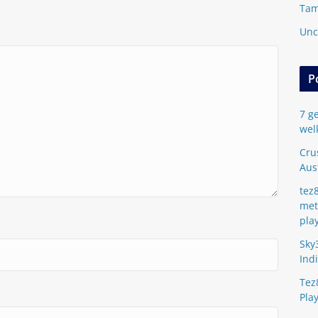
Tam
Unc
P
7 ge
wel
Cru
Aus
tez
met
pla
Sky
Ind
Tez
Pla