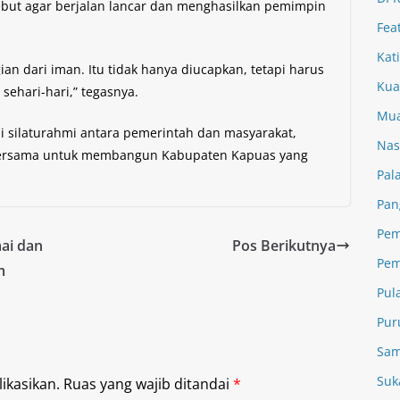
but agar berjalan lancar dan menghasilkan pemimpin
Fea
Kat
ian dari iman. Itu tidak hanya diucapkan, tetapi harus
Kua
ehari-hari,” tegasnya.
Mua
li silaturahmi antara pemerintah dan masyarakat,
Nas
bersama untuk membangun Kabupaten Kapuas yang
Pal
Pan
Pem
ai dan
Pos Berikutnya
Pem
m
Pul
Pur
Sam
Suk
ikasikan.
Ruas yang wajib ditandai
*