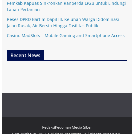
Pemkab Kapuas Sinkronkan Ranperda LP2B untuk Lindungi
Lahan Pertanian
Reses DPRD Bartim Dapil III, Keluhan Warga Didominasi
Jalan Rusak, Air Bersih Hingga Fasilitas Publik
Casino MadSlots – Mobile Gaming and Smartphone Access
Recent News
Redaksi
Pedoman Media Siber