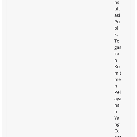
ns
ult
asi
Pu
bli
k,
Te
gas
ka
n
Ko
mit
me
n
Pel
aya
na
n
Ya
ng
Ce