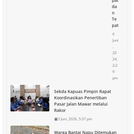
pat
da
n
Te
pat
6
Juni
,
20
24,
2:2
9
pm
Sekda Kapuas Pimpin Rapat
Koordinasikan Penertiban
Pasar Jalan Mawar melalui
Rakor
3 Juni, 2026, 5:37 pm
Warga Bantai Napu Ditemukan