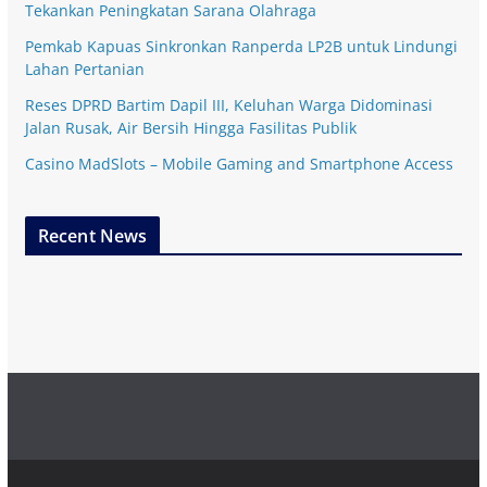
Tekankan Peningkatan Sarana Olahraga
Pemkab Kapuas Sinkronkan Ranperda LP2B untuk Lindungi
Lahan Pertanian
Reses DPRD Bartim Dapil III, Keluhan Warga Didominasi
Jalan Rusak, Air Bersih Hingga Fasilitas Publik
Casino MadSlots – Mobile Gaming and Smartphone Access
Recent News