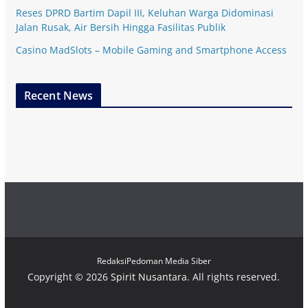
Reses DPRD Bartim Dapil III, Keluhan Warga Didominasi
Jalan Rusak, Air Bersih Hingga Fasilitas Publik
Casino MadSlots – Mobile Gaming and Smartphone Access
Recent News
Redaksi
Pedoman Media Siber
Copyright © 2026
Spirit Nusantara
. All rights reserved.