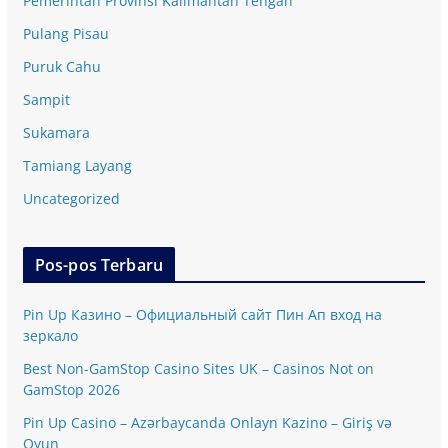
Pemerintah Provinsi Kalimantan Tengah
Pulang Pisau
Puruk Cahu
Sampit
Sukamara
Tamiang Layang
Uncategorized
Pos-pos Terbaru
Pin Up Казино – Официальный сайт Пин Ап вход на
зеркало
Best Non-GamStop Casino Sites UK – Casinos Not on
GamStop 2026
Pin Up Casino – Azərbaycanda Onlayn Kazino – Giriş və
Oyun