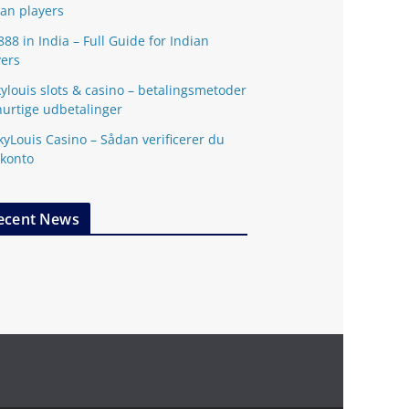
ian players
888 in India – Full Guide for Indian
yers
kylouis slots & casino – betalingsmetoder
hurtige udbetalinger
kyLouis Casino – Sådan verificerer du
 konto
ecent News