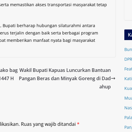
erta memastikan akses transportasi masyarakat tetap
i, Bupati berharap hubungan silaturahmi antara
rus terjalin dengan baik serta berbagai program
K
at memberikan manfaat nyata bagi masyarakat
Bun
DPR
Fea
bako bag
Wakil Bupati Kapuas Luncurkan Bantuan
1447 H
Pangan Beras dan Minyak Goreng di Dad
Kat
ahup
Kua
Mua
Nas
Pal
ikasikan.
Ruas yang wajib ditandai
*
Pan