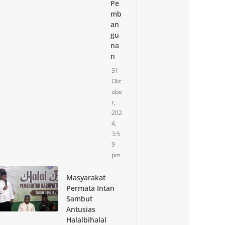
Pe
mb
an
gu
na
n
31
Okt
obe
r,
202
4,
3:5
9
pm
Masyarakat
Permata Intan
Sambut
Antusias
Halalbihalal