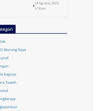
19 Agustus, 2023,
3:18 pm
ategori
tok
D Murung Raya
tured
ingan
la Kapuas
ra Teweh
ional
angkaraya
gkalanbun