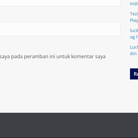
Ind
Tez
Pla
luc
og 
Luc
din
 saya pada peramban ini untuk komentar saya
R