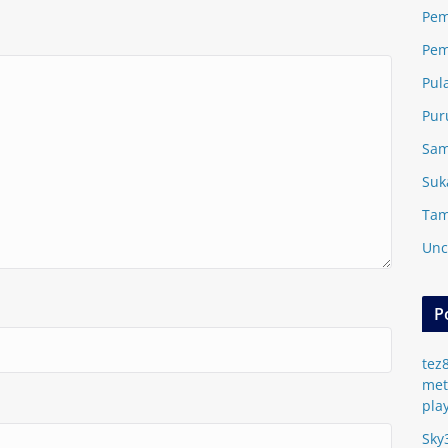
Pem
Pem
Pul
Pur
Sam
Suk
Tam
Unc
P
tez
met
pla
Sky