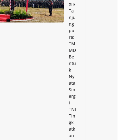
XII/
Ta
nju
ng
pu
ra:
TM
MD
Be
ntu
k
Ny
ata
Sin
erg
i
TNI
Tin
gk
atk
an