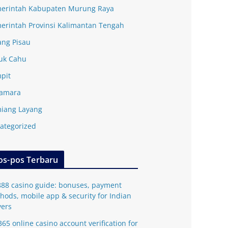
erintah Kabupaten Murung Raya
erintah Provinsi Kalimantan Tengah
ang Pisau
uk Cahu
pit
amara
iang Layang
ategorized
os-pos Terbaru
888 casino guide: bonuses, payment
hods, mobile app & security for Indian
yers
365 online casino account verification for