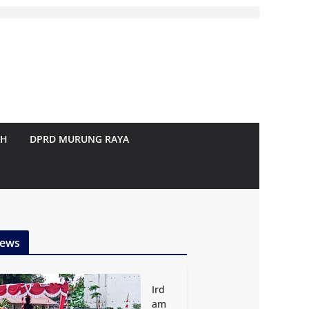
AH
DPRD MURUNG RAYA
ews
Ird
am