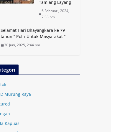
Tamiang Layang
6 Februari, 2024,
7:33 pm
Selamat Hari Bhayangkara ke 79
tahun ” Polri Untuk Masyarakat “
30 Juni, 2025, 2:44 pm
ategori
tok
D Murung Raya
tured
ingan
la Kapuas