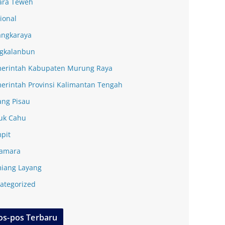
ra Teweh
ional
angkaraya
gkalanbun
erintah Kabupaten Murung Raya
erintah Provinsi Kalimantan Tengah
ang Pisau
uk Cahu
pit
amara
iang Layang
ategorized
os-pos Terbaru