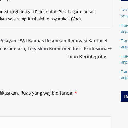
Cas
ersinergi dengan Pemerintah Pusat agar manfaat
Sma
kan secara optimal oleh masyarakat. (Vna)
Пин
игр
Pelayan
PWI Kapuas Resmikan Renovasi Kantor B
Пин
игр
scussion
aru, Tegaskan Komitmen Pers Profesiona
l dan Berintegritas
Пин
игр
Пин
игр
ikasikan.
Ruas yang wajib ditandai
*
R