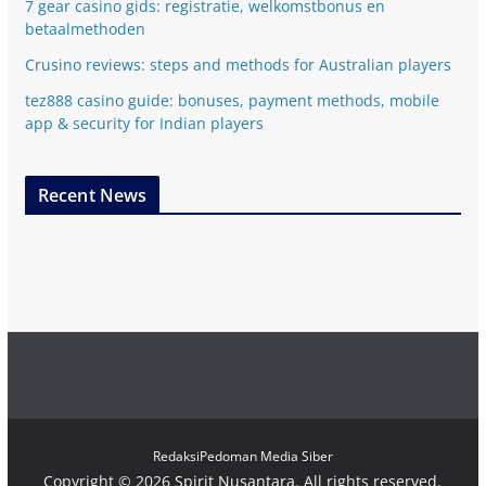
7 gear casino gids: registratie, welkomstbonus en
betaalmethoden
Crusino reviews: steps and methods for Australian players
tez888 casino guide: bonuses, payment methods, mobile
app & security for Indian players
Recent News
Redaksi
Pedoman Media Siber
Copyright © 2026
Spirit Nusantara
. All rights reserved.