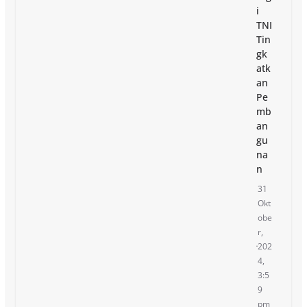
i
TNI
Tin
gk
atk
an
Pe
mb
an
gu
na
n
31
Okt
obe
r,
202
4,
3:5
9
pm