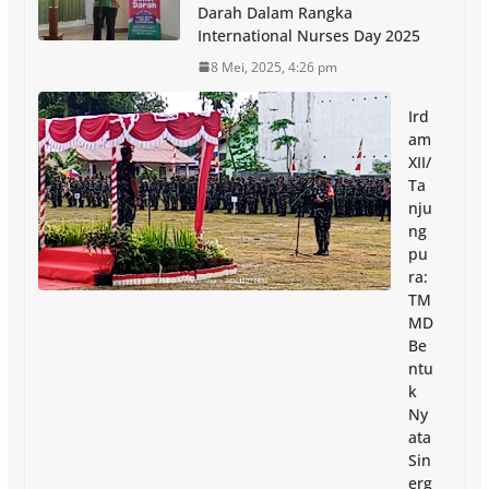
Darah Dalam Rangka
International Nurses Day 2025
8 Mei, 2025, 4:26 pm
Ird
am
XII/
Ta
nju
ng
pu
ra:
TM
MD
Be
ntu
k
Ny
ata
Sin
erg