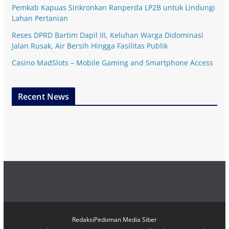
Pemkab Kapuas Sinkronkan Ranperda LP2B untuk Lindungi
Lahan Pertanian
Reses DPRD Bartim Dapil III, Keluhan Warga Didominasi
Jalan Rusak, Air Bersih Hingga Fasilitas Publik
Casino MadSlots – Mobile Gaming and Smartphone Access
Recent News
Redaksi
Pedoman Media Siber