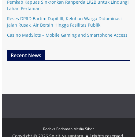
Pemkab Kapuas Sinkronkan Ranperda LP2B untuk Lindungi
Lahan Pertanian
Reses DPRD Bartim Dapil III, Keluhan Warga Didominasi
Jalan Rusak, Air Bersih Hingga Fasilitas Publik
Casino MadSlots – Mobile Gaming and Smartphone Access
Recent News
Redaksi
Pedoman Media Siber
Copyright © 2026
Spirit Nusantara
. All rights reserved.