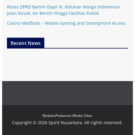
Reses DPRD Bartim Dapil III, Keluhan Warga Didominasi
Jalan Rusak, Air Bersih Hingga Fasilitas Publik
Casino MadSlots – Mobile Gaming and Smartphone Access
Recent News
Redaksi
Pedoman Media Siber
Copyright © 2026
Spirit Nusantara
. All rights reserved.