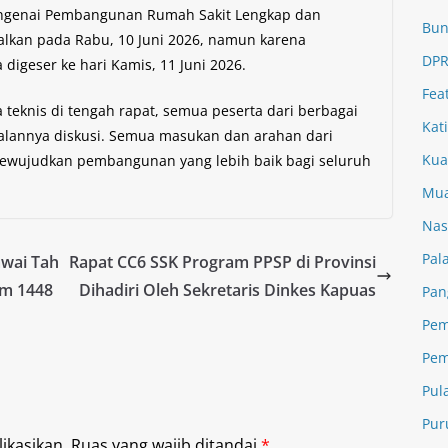
engenai Pembangunan Rumah Sakit Lengkap dan
Bun
walkan pada Rabu, 10 Juni 2026, namun karena
DPR
igeser ke hari Kamis, 11 Juni 2026.
Fea
 teknis di tengah rapat, semua peserta dari berbagai
Kat
jalannya diskusi. Semua masukan dan arahan dari
Kua
 mewujudkan pembangunan yang lebih baik bagi seluruh
Mua
Nas
Pal
awai Tah
Rapat CC6 SSK Program PPSP di Provinsi
am 1448
Dihadiri Oleh Sekretaris Dinkes Kapuas
Pan
Pem
Pem
Pul
Pur
ikasikan.
Ruas yang wajib ditandai
*