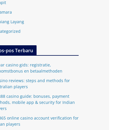
pit
amara
iang Layang
ategorized
os-pos Terbaru
ar casino gids: registratie,
komstbonus en betaalmethoden
sino reviews: steps and methods for
tralian players
888 casino guide: bonuses, payment
hods, mobile app & security for Indian
yers
365 online casino account verification for
ian players