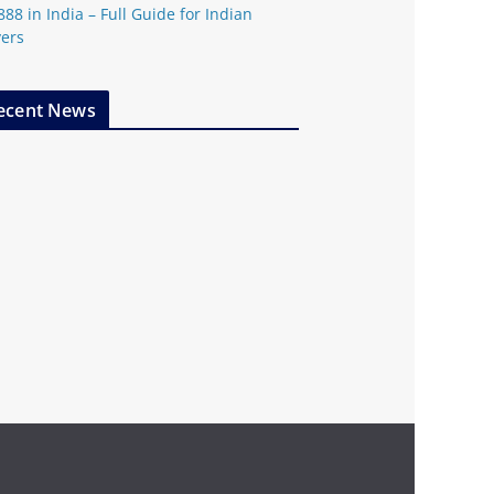
888 in India – Full Guide for Indian
yers
ecent News