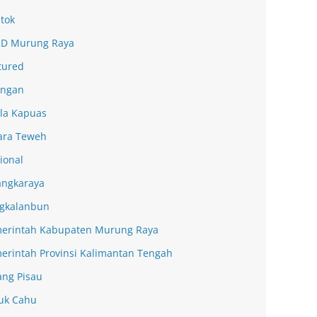
tok
D Murung Raya
tured
ingan
la Kapuas
ra Teweh
ional
angkaraya
gkalanbun
erintah Kabupaten Murung Raya
erintah Provinsi Kalimantan Tengah
ang Pisau
uk Cahu