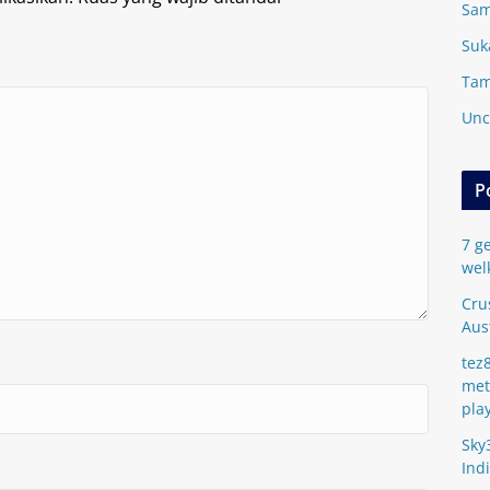
Sam
Suk
Tam
Unc
P
7 ge
wel
Cru
Aus
tez
met
pla
Sky
Ind