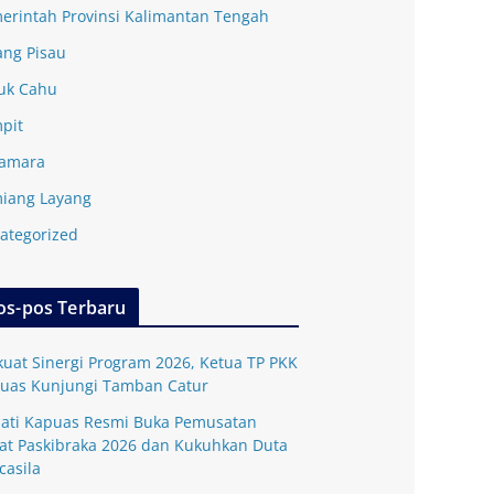
erintah Provinsi Kalimantan Tengah
ang Pisau
uk Cahu
pit
amara
iang Layang
ategorized
os-pos Terbaru
kuat Sinergi Program 2026, Ketua TP PKK
uas Kunjungi Tamban Catur
ati Kapuas Resmi Buka Pemusatan
lat Paskibraka 2026 dan Kukuhkan Duta
casila