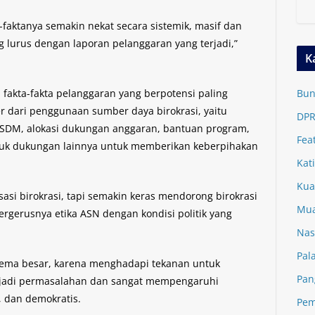
-faktanya semakin nekat secara sistemik, masif dan
ng lurus dengan laporan pelanggaran yang terjadi,”
K
 fakta-fakta pelanggaran yang berpotensi paling
Bun
 dari penggunaan sumber daya birokrasi, yaitu
DPR
i SDM, alokasi dukungan anggaran, bantuan program,
Fea
entuk dukungan lainnya untuk memberikan keberpihakan
Kat
Kua
sasi birokrasi, tapi semakin keras mendorong birokrasi
Mua
ergerusnya etika ASN dengan kondisi politik yang
Nas
Pal
lema besar, karena menghadapi tekanan untuk
Pan
enjadi permasalahan dan sangat mempengaruhi
, dan demokratis.
Pem