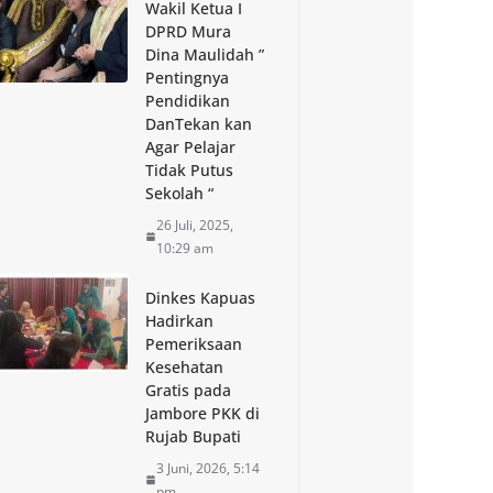
Wakil Ketua I
DPRD Mura
Dina Maulidah ”
Pentingnya
Pendidikan
DanTekan kan
Agar Pelajar
Tidak Putus
Sekolah “
26 Juli, 2025,
10:29 am
Dinkes Kapuas
Hadirkan
Pemeriksaan
Kesehatan
Gratis pada
Jambore PKK di
Rujab Bupati
3 Juni, 2026, 5:14
pm