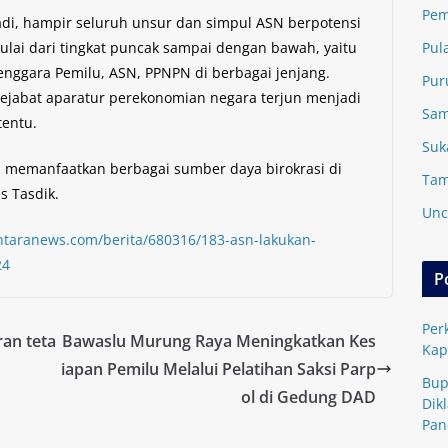
Pem
rjadi, hampir seluruh unsur dan simpul ASN berpotensi
ulai dari tingkat puncak sampai dengan bawah, yaitu
Pul
enggara Pemilu, ASN, PPNPN di berbagai jenjang.
Pur
ejabat aparatur perekonomian negara terjun menjadi
Sam
tentu.
Suk
n memanfaatkan berbagai sumber daya birokrasi di
Tam
 Tasdik.
Unc
antaranews.com/berita/680316/183-asn-lakukan-
24
P
Per
an teta
Bawaslu Murung Raya Meningkatkan Kes
Kap
iapan Pemilu Melalui Pelatihan Saksi Parp
Bup
ol di Gedung DAD
Dik
Pan