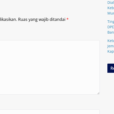
Dia
Keb
Mu
ikasikan.
Ruas yang wajib ditandai
*
Tin
DPD
Ban
Ket
Jem
Kap
R