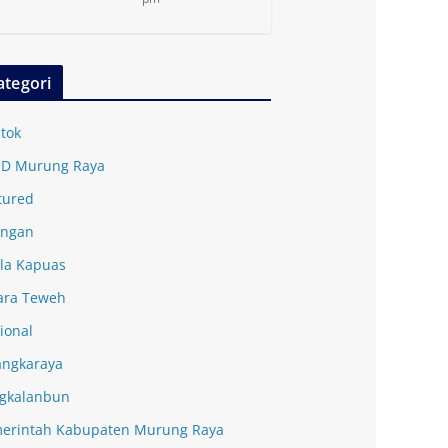
ategori
tok
D Murung Raya
tured
ingan
la Kapuas
ra Teweh
ional
angkaraya
gkalanbun
erintah Kabupaten Murung Raya