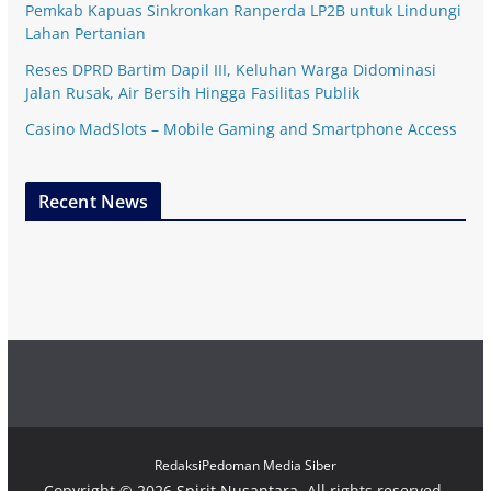
Pemkab Kapuas Sinkronkan Ranperda LP2B untuk Lindungi
Lahan Pertanian
Reses DPRD Bartim Dapil III, Keluhan Warga Didominasi
Jalan Rusak, Air Bersih Hingga Fasilitas Publik
Casino MadSlots – Mobile Gaming and Smartphone Access
Recent News
Redaksi
Pedoman Media Siber
Copyright © 2026
Spirit Nusantara
. All rights reserved.